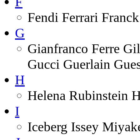
F
Fendi Ferrari Franck
G
Gianfranco Ferre Gi
Gucci Guerlain Gue
H
Helena Rubinstein 
I
Iceberg Issey Miyak