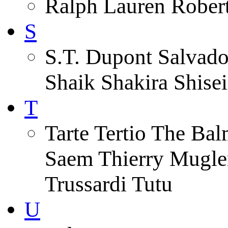
Ralph Lauren Robert
S
S.T. Dupont Salvado
Shaik Shakira Shise
T
Tarte Tertio The Ba
Saem Thierry Mugle
Trussardi Tutu
U