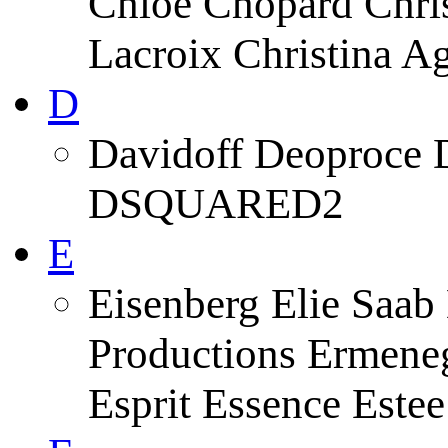
Chloe Chopard Chris
Lacroix Christina A
D
Davidoff Deoproce 
DSQUARED2
E
Eisenberg Elie Saab
Productions Ermeneg
Esprit Essence Este