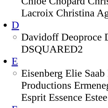
Chloe Chopard Chris
Lacroix Christina A
D
Davidoff Deoproce 
DSQUARED2
E
Eisenberg Elie Saab
Productions Ermeneg
Esprit Essence Este