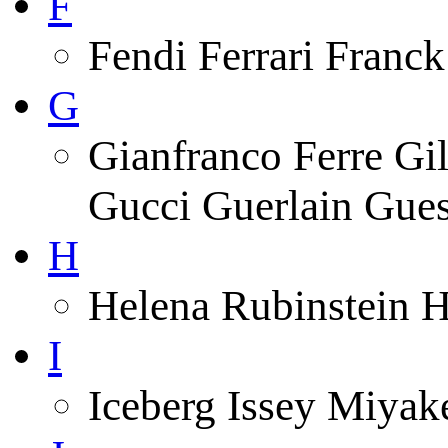
F
Fendi Ferrari Franck
G
Gianfranco Ferre Gi
Gucci Guerlain Gue
H
Helena Rubinstein 
I
Iceberg Issey Miyak