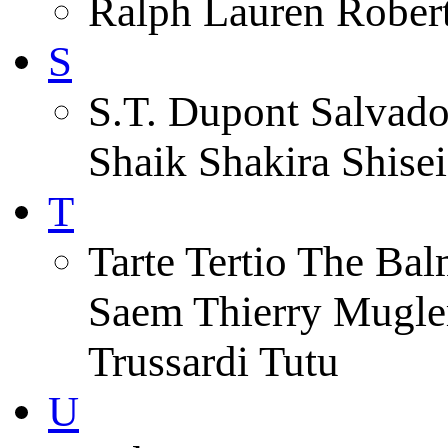
Ralph Lauren Robert
S
S.T. Dupont Salvado
Shaik Shakira Shise
T
Tarte Tertio The Ba
Saem Thierry Mugle
Trussardi Tutu
U