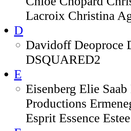
Chloe Chopard Chris
Lacroix Christina A
D
Davidoff Deoproce 
DSQUARED2
E
Eisenberg Elie Saab
Productions Ermeneg
Esprit Essence Este