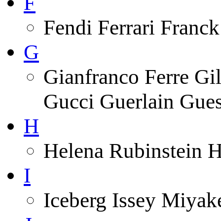
F
Fendi Ferrari Franck
G
Gianfranco Ferre Gi
Gucci Guerlain Gue
H
Helena Rubinstein 
I
Iceberg Issey Miyak