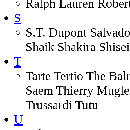
Ralph Lauren Robert
S
S.T. Dupont Salvado
Shaik Shakira Shise
T
Tarte Tertio The Ba
Saem Thierry Mugle
Trussardi Tutu
U