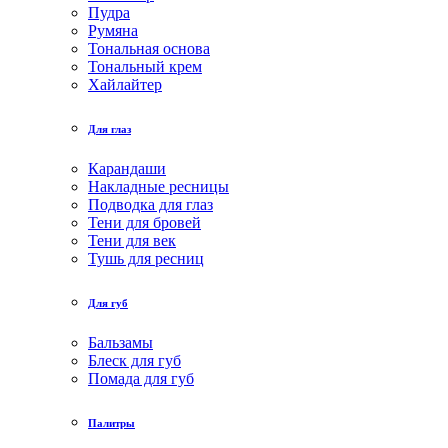
Пудра
Румяна
Тональная основа
Тональный крем
Хайлайтер
Для глаз
Карандаши
Накладные ресницы
Подводка для глаз
Тени для бровей
Тени для век
Тушь для ресниц
Для губ
Бальзамы
Блеск для губ
Помада для губ
Палитры