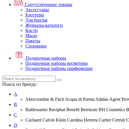
Сопутствующие товары
Аксессуары
Блоттеры
Для бритья
Журналы-каталоги
Кисти
Мыло
Пакеты
Спонжики
Подарочные наборы
Подарочные наборы косметики
Подарочные наборы парфюмерии
Поиск по бренду:
A
Abercrombie & Fitch Acqua di Parma Adidas Agent Prov
B
Baldessarini Baviphat Benefit Berrisom BH Cosmetics 
C
Cacharel Calvin Klein Carolina Herrera Cartier Cerruti 
D