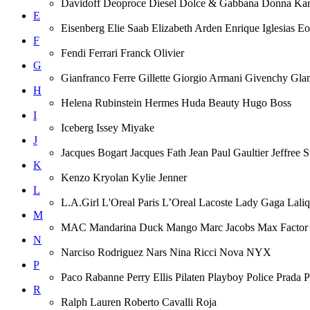
Davidoff Deoproce Diesel Dolce & Gabbana Donna
E
Eisenberg Elie Saab Elizabeth Arden Enrique Iglesias 
F
Fendi Ferrari Franck Olivier
G
Gianfranco Ferre Gillette Giorgio Armani Givenchy Gla
H
Helena Rubinstein Hermes Huda Beauty Hugo Boss
I
Iceberg Issey Miyake
J
Jacques Bogart Jacques Fath Jean Paul Gaultier Jeffree
K
Kenzo Kryolan Kylie Jenner
L
L.A.Girl L'Oreal Paris L’Oreal Lacoste Lady Gaga Lal
M
MAC Mandarina Duck Mango Marc Jacobs Max Factor M
N
Narciso Rodriguez Nars Nina Ricci Nova NYX
P
Paco Rabanne Perry Ellis Pilaten Playboy Police Prada
R
Ralph Lauren Roberto Cavalli Roja