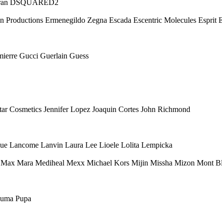
 Karan DSQUARED2
Eon Productions Ermenegildo Zegna Escada Escentric Molecules Esprit
mierre Gucci Guerlain Guess
 Star Cosmetics Jennifer Lopez Joaquin Cortes John Richmond
ique Lancome Lanvin Laura Lee Lioele Lolita Lempicka
ax Mara Mediheal Mexx Michael Kors Mijin Missha Mizon Mont Bl
 Puma Pupa