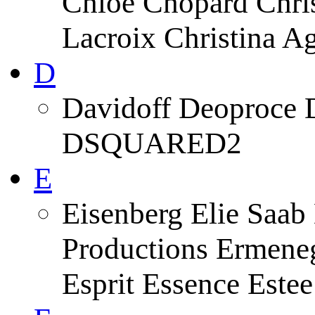
Chloe Chopard Chris
Lacroix Christina A
D
Davidoff Deoproce 
DSQUARED2
E
Eisenberg Elie Saab
Productions Ermeneg
Esprit Essence Este