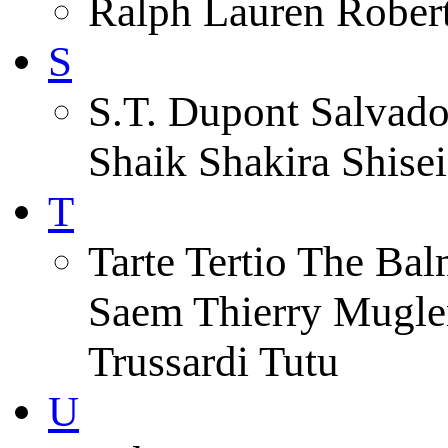
Ralph Lauren Robert
S
S.T. Dupont Salvado
Shaik Shakira Shise
T
Tarte Tertio The Ba
Saem Thierry Mugle
Trussardi Tutu
U