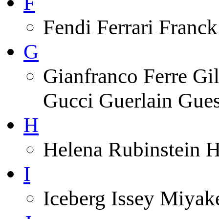
F
Fendi Ferrari Franck
G
Gianfranco Ferre Gi
Gucci Guerlain Gue
H
Helena Rubinstein 
I
Iceberg Issey Miyak